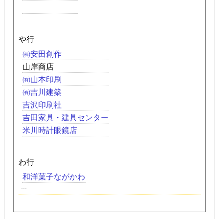
や行
㈱安田創作
山岸商店
㈲山本印刷
㈲吉川建築
吉沢印刷社
吉田家具・建具センター
米川時計眼鏡店
わ行
和洋菓子ながかわ