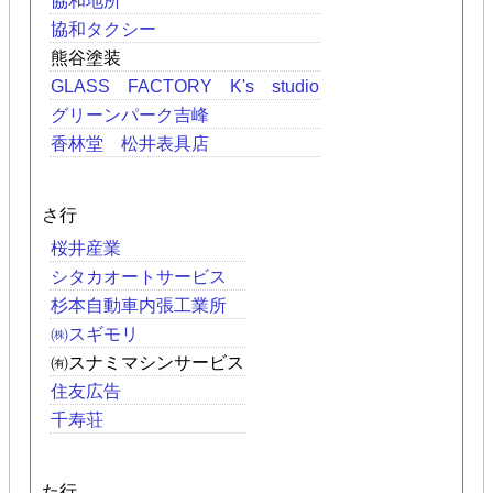
協和地所
協和タクシー
熊谷塗装
GLASS FACTORY K's studio
グリーンパーク吉峰
香林堂 松井表具店
さ行
桜井産業
シタカオートサービス
杉本自動車内張工業所
㈱スギモリ
㈲スナミマシンサービス
住友広告
千寿荘
た行