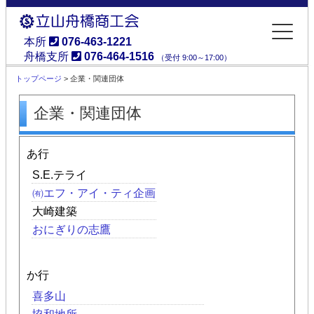
本所
076-463-1221
舟橋支所
076-464-1516
（受付 9:00～17:00）
立山舟橋商工会
トップページ
> 企業・関連団体
企業・関連団体
あ行
S.E.テライ
㈲エフ・アイ・ティ企画
大崎建築
おにぎりの志鷹
か行
喜多山