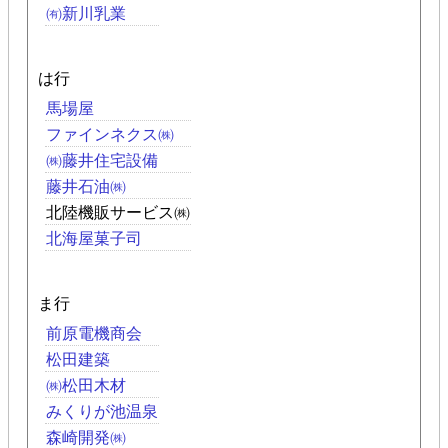
㈲新川乳業
は行
馬場屋
ファインネクス㈱
㈱藤井住宅設備
藤井石油㈱
北陸機販サービス㈱
北海屋菓子司
ま行
前原電機商会
松田建築
㈱松田木材
みくりが池温泉
森崎開発㈱