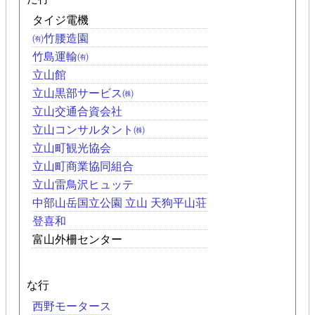
タイジ電機
㈲竹腰造園
竹島運輸㈲
立山館
立山黒部サービス㈱
立山交通合資会社
立山コンサルタント㈱
立山町観光協会
立山町商業協同組合
立山雷鳥沢ヒュッテ
中部山岳国立公園 立山 天狗平山荘
登喜和
富山外柵センター
な行
西野モータース