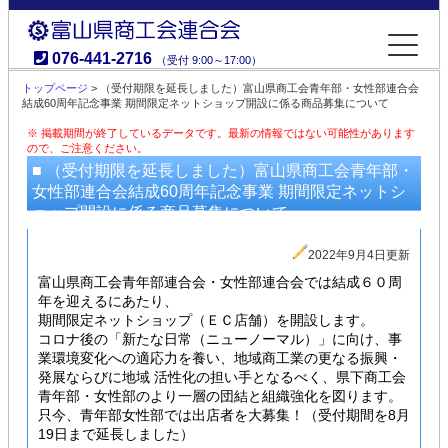
076-441-2716
（受付 9:00～17:00）
富山県商工会連合会
トップページ
> （受付期限を延長しました）富山県商工会青年部・女性部連合会
結成60周年記念事業 期間限定ネットショップ開設に係る商品募集について
※ 掲載期間が終了しているデータです。最新の情報ではない可能性があります
ので、ご注意ください。
■ （受付期限を延長しました）富山県商工会青年部・
女性部連合会結成60周年記念事業 期間限定ネットシ
ョップ開設に係る商品募集について
2022年9月4日更新
富山県商工会青年部連合会・女性部連合会では結成６０周
年を迎えるにあたり、
期間限定ネットショップ（ＥＣ店舗）を開設します。
コロナ後の「新たな日常（ニューノーマル）」に向け、事
業環境変化への適応力を養い、地域商工業の更なる振興・
発展ならびに地域 活性化の担い手となるべく、県下商工会
青年部・女性部のより一層の団結と組織強化を図ります。
只今、青年部女性部では出店者を大募集！（受付期間を8月
19日まで延長しました）