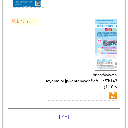
関連ファイル
https://www.shokor
toyama.or.jp/kenren/webfile/t1_cf7b143229
（1.18 MB）
[戻る]