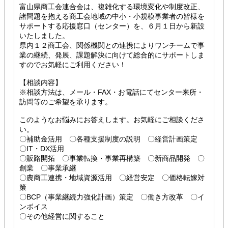
富山県商工会連合会は、複雑化する環境変化や制度改正、
諸問題を抱える商工会地域の中小・小規模事業者の皆様を
サポートする応援窓口（センター）を、６月１日から新設
いたしました。
県内１２商工会、関係機関との連携によりワンチームで事
業の継続、発展、課題解決に向けて総合的にサポートしま
すのでお気軽にご利用ください！
【相談内容】
※相談方法は、メール・FAX・お電話にてセンター来所・
訪問等のご希望を承ります。
このようなお悩みにお答えします。お気軽にご相談くださ
い。
〇補助金活用 〇各種支援制度の説明 〇経営計画策定
〇IT・DX活用
〇販路開拓 〇事業転換・事業再構築 〇新商品開発 〇
創業 〇事業承継
〇農商工連携・地域資源活用 〇経営安定 〇価格転嫁対
策
〇BCP（事業継続力強化計画）策定 〇働き方改革 〇イ
ンボイス
〇その他経営に関すること