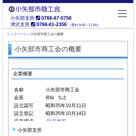
小矢部支所
0766-67-0756
津沢支所
0766-61-2356
（受付 9:00～17:00）
小矢部市商工会
トップページ
> 小矢部市商工会の概要
小矢部市商工会の概要
企業概要
名称
小矢部市商工会
会長
府録 弘之
設立認可
昭和35年10月11日
設立登記
昭和35年10月14日
役員構成
別表参照
小矢部支所