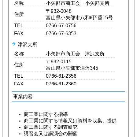
名称
小矢部市商工会 小矢部支所
〒932-0048
住所
富山県小矢部市八和町5番15号
TEL
0766-67-0756
FAX
0766-67-6353
Email
oyabe@shokoren-toyama.or.jp
津沢支所
開所時間
8:30～17:15
名称
小矢部市商工会 津沢支所
休日
土･日･祝日
〒932-0115
住所
富山県小矢部市津沢345
TEL
0766-61-2356
FAX
0766-61-2360
Email
tuzawa@shokoren-toyama.or.jp
事業内容
開所時間
8:30～17:15
休日
土･日･祝日
商工業に関する指導
商工業に関する情報又は資料を収集、提供
商工業に関する調査研究
講習会又は講演会の開催