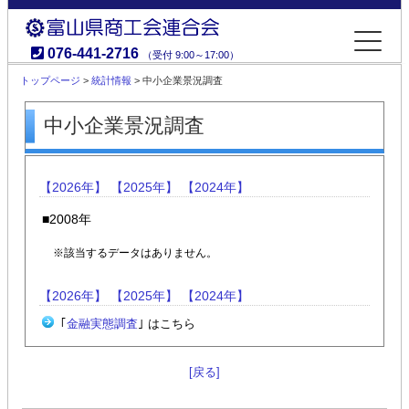
076-441-2716
（受付 9:00～17:00）
富山県商工会連合会
トップページ
>
統計情報
> 中小企業景況調査
中小企業景況調査
【2026年】
【2025年】
【2024年】
■2008年
※該当するデータはありません。
【2026年】
【2025年】
【2024年】
｢
金融実態調査
｣ はこちら
[戻る]