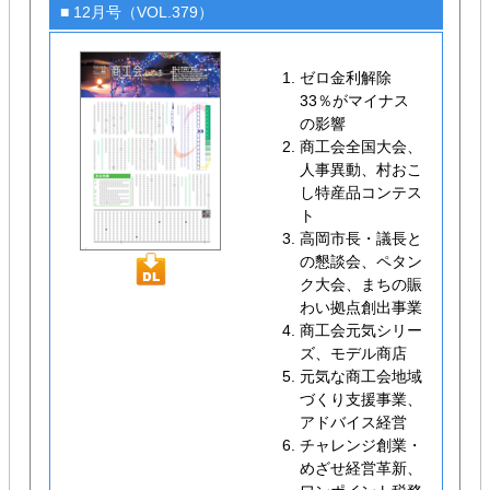
■ 12月号（VOL.379）
ゼロ金利解除
33％がマイナス
の影響
商工会全国大会、
人事異動、村おこ
し特産品コンテス
ト
高岡市長・議長と
の懇談会、ペタン
ク大会、まちの賑
わい拠点創出事業
商工会元気シリー
ズ、モデル商店
元気な商工会地域
づくり支援事業、
アドバイス経営
チャレンジ創業・
めざせ経営革新、