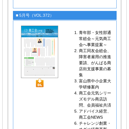
■ 5月号（VOL.372）
青年部・女性部通
常総会～元気商工
会へ事業提案～
商工同友会総会、
障害者雇用の推進
要請、がんばる商
店街支援事業の募
集
富山県中小企業大
学研修案内
商工会元気シリー
ズモデル商店訪
問、会員福祉共済
アドバイス経営、
商工会NEWS
チャレンジ創業・