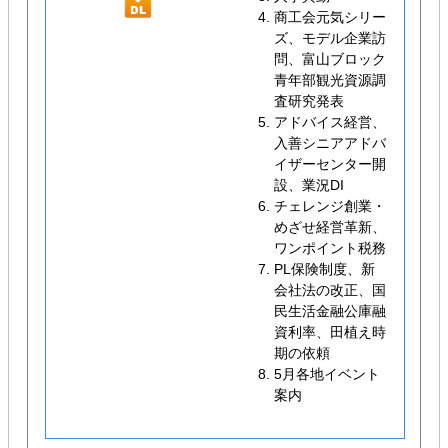
商工会元気シリー
ズ、モデル企業訪
問、富山ブロック
青年部観光資源調
査研究発表
アドバイス経営、
入善シニアアドバ
イザーセンター開
設、業況DI
チェレンジ創業・
めざせ経営革新、
ワンポイント税務
PL保険制度、新
会社法の改正、国
民生活金融公庫融
資利率、田植え時
期の依頼
5月各地イベント
案内