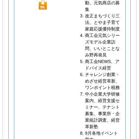
動、元気商店の募
集
改正まちづくり三
法、とやま子育て
家庭応援優待制度
商工会元気シリー
ズモデル企業訪
問、いいとことな
み野再発見
商工会NEWS、ア
ドバイス経営
チャレンジ創業・
めざせ経営革新、
ワンポイント税務
中小企業大学研修
案内、経営支援セ
ミナー、テナント
募集、事業所・企
業統計調査、経営
革新塾
9月各地イベント