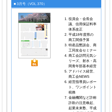
■ 3月号（VOL.370）
役員会・会長会
議、信用保証料率
体系改正
平成18年度県の
商工関係予算
特産品懇談会、商
工同友会セミナー
商工会訪問元気シ
リーズ、射水・高
岡青年部基本経営
アドバイス経営、
商工会NEWS
経営指導員レポー
ト、ワンポイント
税務
金融機関など詐称
詐欺の注意喚起、
起業未来塾、平成