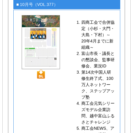
■ 10月号（VOL.377）
四商工会で合併協
定（小杉・大門・
大島・下村）～
20年4月までに新
組織～
富山市長・議長と
の懇談会、監事研
修会、業況ID
第14次中国人研
修生終了式、100
万人ネットワー
ク、ステップアッ
プ塾
商工会元気シリー
ズモデル企業訪
問、越中富山ふる
さとチャレンジ
商工会NEWS、ア