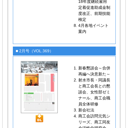
18年度継続雇用
定着促進助成金制
度改正、前期技能
検定
4月各地イベント
案内
■ 2月号（VOL.369）
新春懇談会～合併
再編へ決意新た～
射水市長・同議長
と商工会長との懇
談会、女性部ゼミ
ナール、商工会職
員全体研修
新会社法
商工会訪問元気シ
リーズ、商工同友