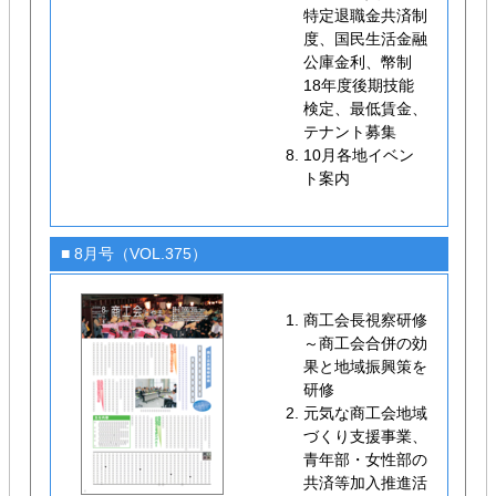
特定退職金共済制
度、国民生活金融
公庫金利、幣制
18年度後期技能
検定、最低賃金、
テナント募集
10月各地イベン
ト案内
■ 8月号（VOL.375）
商工会長視察研修
～商工会合併の効
果と地域振興策を
研修
元気な商工会地域
づくり支援事業、
青年部・女性部の
共済等加入推進活