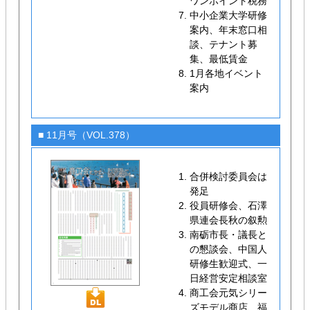
ワンポイント税務
中小企業大学研修
案内、年末窓口相
談、テナント募
集、最低賃金
1月各地イベント
案内
■ 11月号（VOL.378）
合併検討委員会は
発足
役員研修会、石澤
県連会長秋の叙勲
南砺市長・議長と
の懇談会、中国人
研修生歓迎式、一
日経営安定相談室
商工会元気シリー
ズモデル商店、福