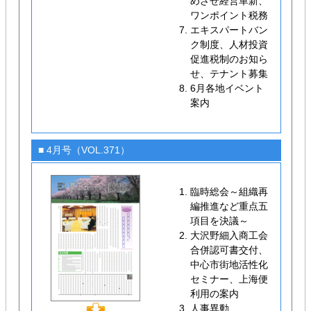
めざせ経営革新、
ワンポイント税務
エキスパートバン
ク制度、人材投資
促進税制のお知ら
せ、テナント募集
6月各地イベント
案内
■ 4月号（VOL.371）
臨時総会～組織再
編推進など重点五
項目を決議～
大沢野細入商工会
合併認可書交付、
中心市街地活性化
セミナー、上海便
利用の案内
人事異動