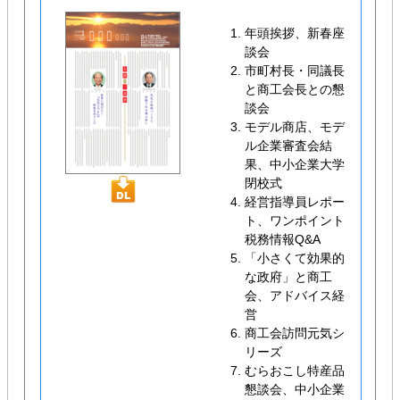
年頭挨拶、新春座
談会
市町村長・同議長
と商工会長との懇
談会
モデル商店、モデ
ル企業審査会結
果、中小企業大学
閉校式
経営指導員レポー
ト、ワンポイント
税務情報Q&A
「小さくて効果的
な政府」と商工
会、アドバイス経
営
商工会訪問元気シ
リーズ
むらおこし特産品
懇談会、中小企業