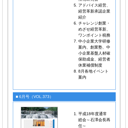
アドバイス経営、
経営革新承認企業
紹介
チャレンジ創業・
めざせ経営革新、
ワンポイント税務
中小企業大学研修
案内、創業塾、中
小企業基盤人材確
保助成金、経営者
休業補償制度
8月各地イベント
案内
■ 6月号（VOL.373）
平成18年度通常
総会～石澤会長再
任～