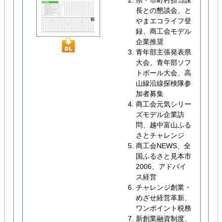
県・市町村担当課
長との懇談会、と
やまエコライフ登
録、商工会モデル
企業推奨
青年部主張発表県
大会、青年部ソフ
トボール大会、高
山線沿線探検隊参
加者募集
商工会元気シリー
ズモデル企業訪
問、越中富山ふる
さとチャレンジ
商工会NEWS、全
国ふるさと見本市
2006、アドバイ
ス経営
チャレンジ創業・
めざせ経営革新、
ワンポイント税務
新創業融資制度、