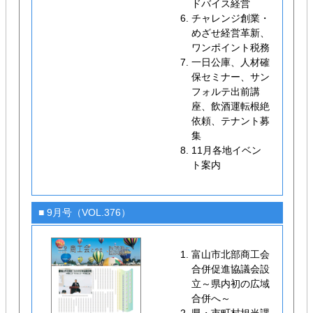
ドバイス経営
チャレンジ創業・
めざせ経営革新、
ワンポイント税務
一日公庫、人材確
保セミナー、サン
フォルテ出前講
座、飲酒運転根絶
依頼、テナント募
集
11月各地イベン
ト案内
■ 9月号（VOL.376）
富山市北部商工会
合併促進協議会設
立～県内初の広域
合併へ～