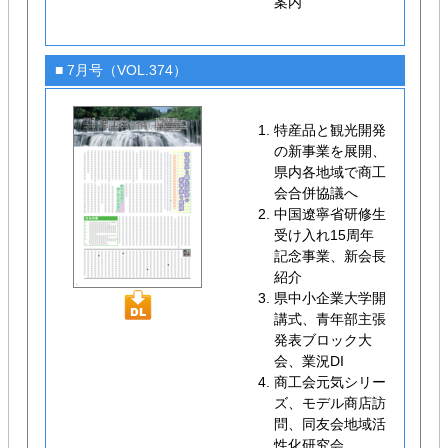
案内
■ 7月号（VOL.374）
特産品と観光開発
の新事業を展開、
県内各地域で商工
会合併協議へ
中国遼寧省研修生
受け入れ15周年
記念事業、新会長
紹介
県中小企業大学開
講式、青年部主張
発表ブロック大
会、業況DI
商工会元気シリー
ズ、モデル商店訪
問、同友会地域活
性化研究会