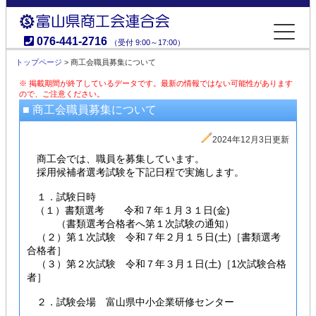
076-441-2716
（受付 9:00～17:00）
富山県商工会連合会
トップページ
> 商工会職員募集について
※ 掲載期間が終了しているデータです。最新の情報ではない可能性があります
ので、ご注意ください。
■ 商工会職員募集について
2024年12月3日更新
商工会では、職員を募集しています。
採用候補者選考試験を下記日程で実施します。
１．試験日時
（１）書類選考 令和７年１月３１日(金)
（書類選考合格者へ第１次試験の通知）
（２）第１次試験 令和７年２月１５日(土)［書類選考
合格者］
（３）第２次試験 令和７年３月１日(土)［1次試験合格
者］
２．試験会場 富山県中小企業研修センター