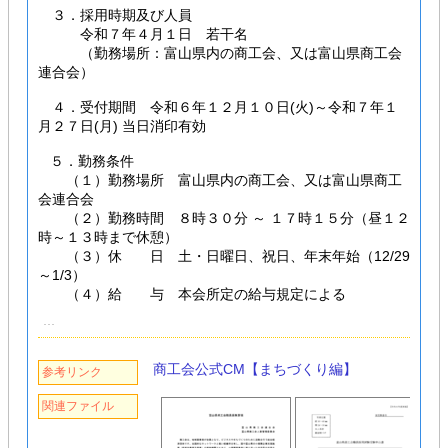
３．採用時期及び人員
令和７年４月１日 若干名
（勤務場所：富山県内の商工会、又は富山県商工会
連合会）
４．受付期間 令和６年１２月１０日(火)～令和７年１
月２７日(月) 当日消印有効
５．勤務条件
（１）勤務場所 富山県内の商工会、又は富山県商工
会連合会
（２）勤務時間 ８時３０分 ～ １７時１５分（昼１２
時～１３時まで休憩）
（３）休 日 土・日曜日、祝日、年末年始（12/29
～1/3）
（４）給 与 本会所定の給与規定による
商工会公式CM【まちづくり編】
参考リンク
関連ファイル