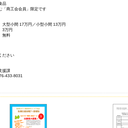
品
工会会員」限定です
型小間 17万円／小型小間 13万円
万円
無料
ください
支援課
6-433-8031