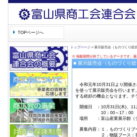
富山県商工会連合会
TOPページへ
トップページ
> 展示販売会（ものづくり総合
※ 掲載期間が終了しているデータです。
■ 展示販売会（ものづくり総
令和元年10月31日より開催さ
を使って展示販売会を行います
する絶好の機会となります。チ
開催日 ：10月31日(木)、11月
10：00～17：00 ※
場所 ：富山産業展示館（テ
募集内容：１．ものづくりブ
２．物販ブース：非食