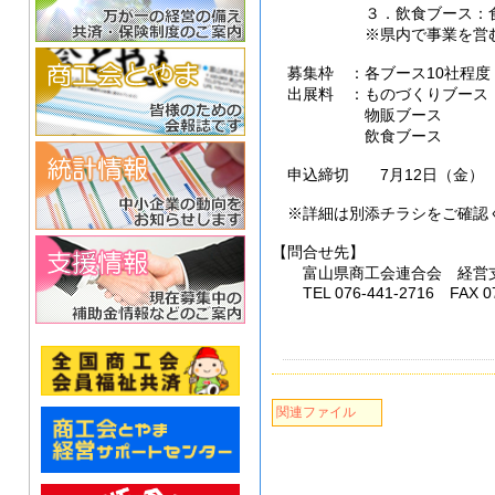
３．飲食ブース：食
※県内で事業を営む「商
募集枠 ：各ブース10社程度
出展料 ：ものづくりブース 大
物販ブース 3
飲食ブース 
申込締切 7月12日（金）
※詳細は別添チラシをご確認
【問合せ先】
富山県商工会連合会 経営
TEL 076-441-2716 FAX 07
関連ファイル