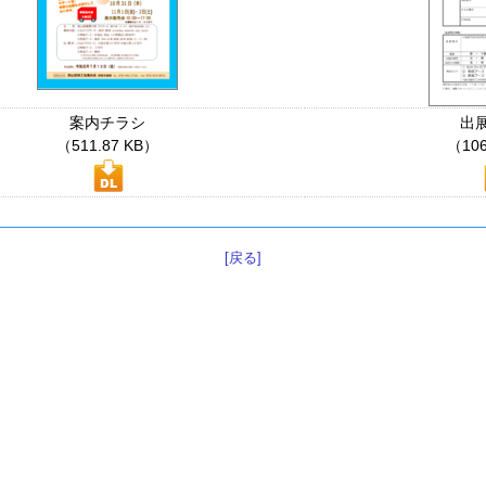
案内チラシ
出
（511.87 KB）
（106
[戻る]