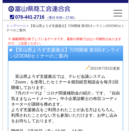
076-441-2716
（受付 9:00～17:00）
富山県商工会連合会
トップページ
> 【富山県よろず支援拠点】7/26開催 第3回オンライン(ZOOM)セミ
ナーのご案内
※ 掲載期間が終了しているデータです。最新の情報ではない可能性があります
ので、ご注意ください。
■ 【富山県よろず支援拠点】7/26開催 第3回オンライ
ン(ZOOM)セミナーのご案内
2021年7月5日更新
富山県よろず支援拠点では、テレビ会議システム
「Zoom」を使用したセミナー＆個別経営相談会を毎月1回
開催しております。
7月のテーマは「コロナ関連補助金の紹介」です。『自由
気ままなムードメーカー』中小企業診断士の布目コーディ
ネーターが講師を務めます。
よろず支援拠点をご利用されたことがある方はもちろん、
利用されたことがない方も参加いただけます。お申し込み
をお待ちしております。