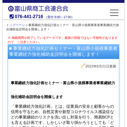
076-441-2716
（受付 9:00～17:00）
富山県商工会連合会
トップページ
> 事業継続力強化計画セミナー・富山県小規模事業者事業継続力強
化補助金説明会を開催します！
※ 掲載期間が終了しているデータです。最新の情報ではない可能性があります
ので、ご注意ください。
■ 事業継続力強化計画セミナー・富山県小規模事業者
事業継続力強化補助金説明会を開催します！
2022年6月21日更新
事業継続力強化計画セミナー・富山県小規模事業者事業継続力
強化補助金説明会を開催します
「事業継続力強化計画」とは、従業員の安全と顧客からの
信用を守るため、自然災害や新型コロナウイルス感染症な
どの事業継続のリスクを洗い出し対策を行う、簡易BCPと
も言える計画です。しかしいざ取り掛かろうとしても「ど