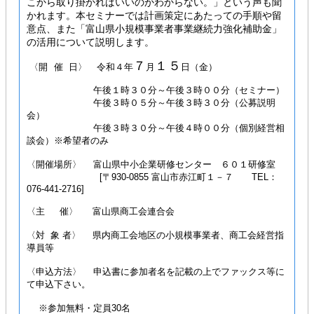
こから取り掛かればいいのかわからない。」という声も聞
かれます。本セミナーでは計画策定にあたっての手順や留
意点、また「富山県小規模事業者事業継続力強化補助金」
の活用について説明します。
７
１５
〈開 催 日〉 令和４年
月
日（金）
午後１時３０分～午後３時００分（セミナー）
午後３時０５分～午後３時３０分（公募説明
会）
午後３時３０分～午後４時００分（個別経営相
談会）※希望者のみ
〈開催場所〉 富山県中小企業研修センター ６０１研修室
[〒930-0855 富山市赤江町１－７ TEL：
076‐441‐2716]
〈主 催〉 富山県商工会連合会
〈対 象 者〉 県内商工会地区の小規模事業者、商工会経営指
導員等
〈申込方法〉 申込書に参加者名を記載の上でファックス等に
て申込下さい。
※参加無料・定員30名