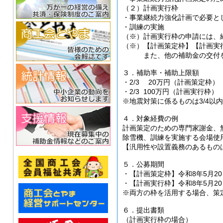
（２）計画実行枠
・事業継続力強化計画で必要と
・訓練の実施
（※）計画実行枠の申請には、
（※）【計画策定枠】【計画実
また、他の補助金の交付を受
３．補助率・補助上限額
・2/3 20万円（計画策定枠）
・2/3 100万円（計画実行枠）
※地震対策に係るものは3/4以内
４．対象経費の例
計画策定のための専門家謝金、
除雪機、訓練を実施する会場使
【汎用性や設置義務のあるもの
５．公募期間
・【計画策定枠】令和8年5月20
・【計画実行枠】令和8年5月20
※両方の枠を活用する場合、策定
６．提出書類
（計画実行枠の場合）