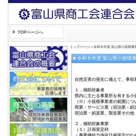
富山県商工会連合会
TOPページへ
トップページ
> 令和８年度 富山県小規模
■ 令和８年度 富山県小規
自然災害の発生に備えて、事前
１．補助対象者
県内に主たる事業所を有する小
（※）小規模事業者の範囲につ
商業・サービス業（宿泊業・娯
宿泊業・娯楽業、製造業その他：
２．補助対象事業
（１）計画策定枠
・事業継続力強化計画策定のた