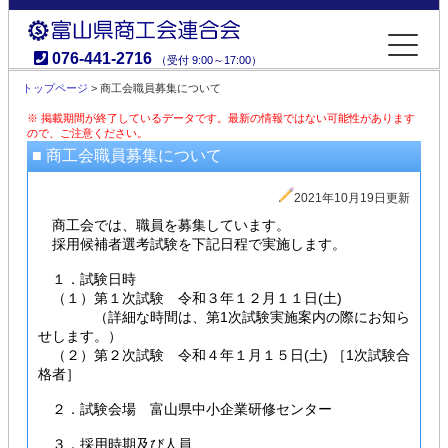
076-441-2716
（受付 9:00～17:00）
富山県商工会連合会
トップページ
> 商工会職員募集について
※ 掲載期間が終了しているデータです。最新の情報ではない可能性があります
ので、ご注意ください。
■ 商工会職員募集について
2021年10月19日更新
商工会では、職員を募集しています。
採用候補者選考試験を下記日程で実施します。
１．試験日時
（１）第１次試験 令和３年１２月１１日(土)
（詳細な時間は、第1次試験実施案内の際にお知ら
せします。）
（２）第２次試験 令和４年１月１５日(土) ［1次試験合
格者］
２．試験会場 富山県中小企業研修センター
３．採用時期及び人員