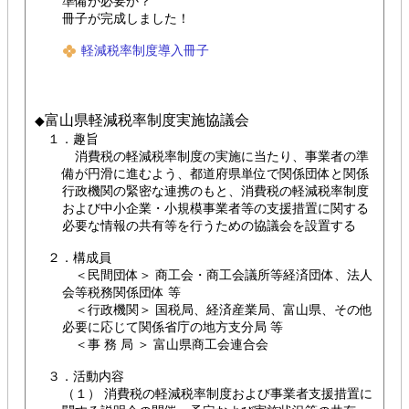
準備が必要か？
冊子が完成しました！
軽減税率制度導入冊子
富山県軽減税率制度実施協議会
◆
１．趣旨
消費税の軽減税率制度の実施に当たり、事業者の準
備が円滑に進むよう、都道府県単位で関係団体と関係
行政機関の緊密な連携のもと、消費税の軽減税率制度
および中小企業・小規模事業者等の支援措置に関する
必要な情報の共有等を行うための協議会を設置する
２．構成員
＜民間団体＞ 商工会・商工会議所等経済団体、法人
会等税務関係団体 等
＜行政機関＞ 国税局、経済産業局、富山県、その他
必要に応じて関係省庁の地方支分局 等
＜事 務 局 ＞ 富山県商工会連合会
３．活動内容
（１） 消費税の軽減税率制度および事業者支援措置に