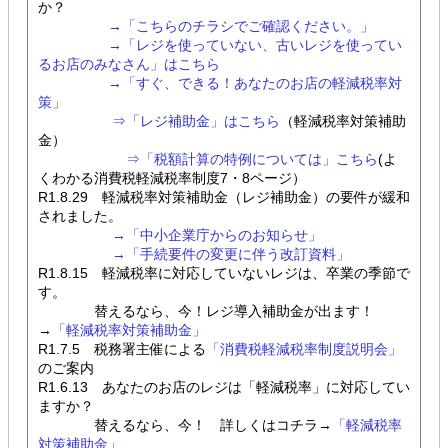
か？
→「こちらのチラシでご確認ください。」
→「レジを使っていない、古いレジを使ってい
るお店のみなさん」はこちら
→「すぐ、できる！あなたのお店の軽減税率対
策」
⇒「レジ補助金」はこちら
（軽減税率対策補助
金）
⇒「税額計算の特例については」こちら
(よ
くわかる消費税軽減税率制度7・8ページ）
R1.8.29 軽減税率対策補助金（レジ補助金）の要件が緩和
されました。
→「中小企業庁からのお知らせ」
→「手続要件の変更に伴う改訂資料」
R1.8.15 軽減税率に対応していないレジは、卒業の季節で
す。
替えるなら、今！レジ導入補助金が出ます！
→
「軽減税率対策補助金」
R1.7.5 税務署主催による
「消費税軽減税率制度説明会」
のご案内
R1.6.13 あなたのお店のレジは「軽減税率」に対応してい
ますか？
替えるなら、今！ 詳しくはコチラ→
「軽減税率
対策補助金」