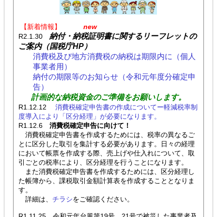
【新着情報】
new
納付・納税証明書に関するリーフレットの
R2.1.30
ご案内（国税庁HP）
消費税及び地方消費税の納税は期限内に（個人
事業者用）
納付の期限等のお知らせ（令和元年度分確定申
告）
計画的な納税資金のご準備をお願いします。
R1.12.12
消費税確定申告書の作成についてー軽減税率制
度導入により「区分経理」が必要になります。
R1.12.6
消費税確定申告に向けて！
消費税確定申告書を作成するためには、税率の異なるご
とに区分した取引を集計する必要があります。日々の経理
において帳票を作成する際、売上げや仕入れについて、取
引ごとの税率により、区分経理を行うことになります。
また消費税確定申告書を作成するためには、区分経理し
た帳簿から、課税取引金額計算表を作成することとなりま
す。
詳細は、
チラシ
をご確認ください。
R1.11.25 令和元年台風第19号、21号で被災した事業者及