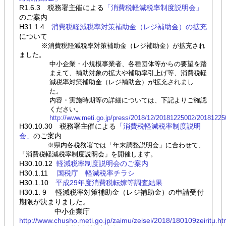
R1.6.3 税務署主催による
「消費税軽減税率制度説明会」
のご案内
H31.1.4
消費税軽減税率対策補助金（レジ補助金）の拡充
について
※消費税軽減税率対策補助金（レジ補助金）が拡充され
ました。
中小企業・小規模事業者、各種団体等からの要望を踏
まえて、補助対象の拡大や補助率引上げ等、消費税軽
減税率対策補助金（レジ補助金）が拡充されまし
た。
内容・実施時期等の詳細については、下記よりご確認
ください。
http://www.meti.go.jp/press/2018/12/20181225002/20181225
H30.10.30 税務署主催による
「消費税軽減税率制度説明
会」
のご案内
※県内各税務署では「年末調整説明会」に合わせて、
「消費税軽減税率制度説明会」を開催します。
H30.10.12
軽減税率制度説明会のご案内
H30.1.11
国税庁 軽減税率チラシ
H30.1.10
平成29年度消費税転嫁等調査結果
H30.1. 9 軽減税率対策補助金（レジ補助金）の申請受付
期限が決まりました。
中小企業庁
http://www.chusho.meti.go.jp/zaimu/zeisei/2018/180109zeiritu.h