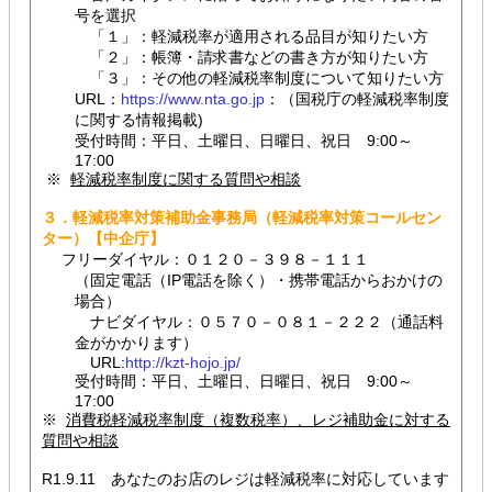
号を選択
「１」：軽減税率が適用される品目が知りたい方
「２」：帳簿・請求書などの書き方が知りたい方
「３」：その他の軽減税率制度について知りたい方
URL：
https://www.nta.go.jp
：（国税庁の軽減税率制度
に関する情報掲載)
受付時間：平日、土曜日、日曜日、祝日 9:00～
17:00
※
軽減税率制度に関する質問や相談
３．軽減税率対策補助金事務局（軽減税率対策コールセン
ター）【中企庁】
フリーダイヤル：０１２０－３９８－１１１
（固定電話（IP電話を除く）・携帯電話からおかけの
場合）
ナビダイヤル：０５７０－０８１－２２２（通話料
金がかかります）
URL:
http://kzt-hojo.jp/
受付時間：平日、土曜日、日曜日、祝日 9:00～
17:00
※
消費税軽減税率制度（複数税率）、レジ補助金に対する
質問や相談
R1.9.11 あなたのお店のレジは軽減税率に対応しています