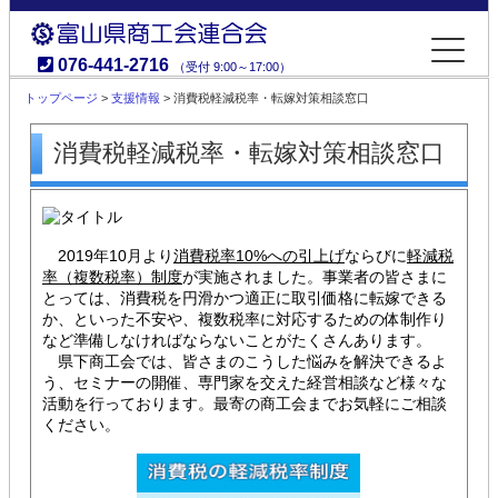
076-441-2716
（受付 9:00～17:00）
富山県商工会連合会
トップページ
>
支援情報
> 消費税軽減税率・転嫁対策相談窓口
消費税軽減税率・転嫁対策相談窓口
2019年10月
より
消費税率10%への引上げ
ならびに
軽減税
率（複数税率）制度
が実施されました。事業者の皆さまに
とっては、消費税を円滑かつ適正に取引価格に転嫁できる
か、といった不安や、複数税率に対応するための体制作り
など準備しなければならないことがたくさんあります。
県下商工会では、皆さまのこうした悩みを解決できるよ
う、セミナーの開催、専門家を交えた経営相談など様々な
活動を行っております。最寄の商工会までお気軽にご相談
ください。