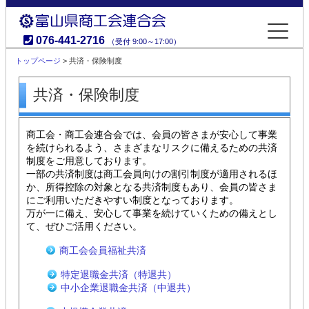
076-441-2716
（受付 9:00～17:00）
富山県商工会連合会
トップページ
> 共済・保険制度
共済・保険制度
商工会・商工会連合会では、会員の皆さまが安心して事業
を続けられるよう、さまざまなリスクに備えるための共済
制度をご用意しております。
一部の共済制度は商工会員向けの割引制度が適用されるほ
か、所得控除の対象となる共済制度もあり、会員の皆さま
にご利用いただきやすい制度となっております。
万が一に備え、安心して事業を続けていくための備えとし
て、ぜひご活用ください。
商工会会員福祉共済
特定退職金共済（特退共）
中小企業退職金共済（中退共）