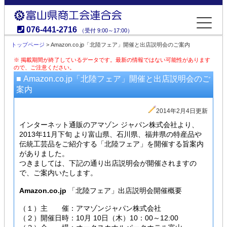
076-441-2716
（受付 9:00～17:00）
富山県商工会連合会
トップページ
> Amazon.co.jp「北陸フェア」開催と出店説明会のご案内
※ 掲載期間が終了しているデータです。最新の情報ではない可能性があります
ので、ご注意ください。
■ Amazon.co.jp「北陸フェア」開催と出店説明会のご
案内
2014年2月4日更新
インターネット通販のアマゾン ジャパン株式会社より、
2013年11月下旬 より富山県、石川県、福井県の特産品や
伝統工芸品をご紹介する「北陸フェア」を開催する旨案内
がありました。
つきましては、下記の通り出店説明会が開催されますの
で、ご案内いたします。
Amazon.co.jp
「北陸フェア」出店説明会開催概要
（１）主 催：アマゾンジャパン株式会社
（２）開催日時：10月 10日（木）10：00～12:00