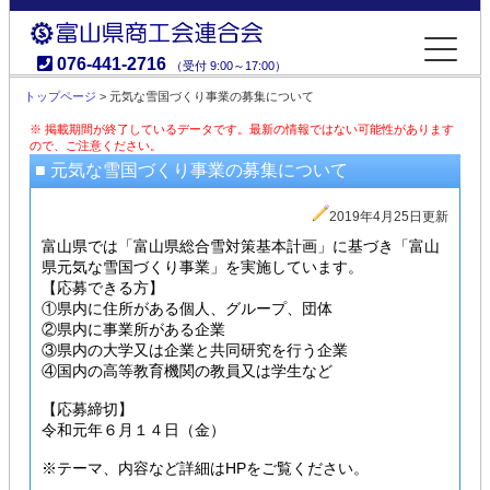
076-441-2716
（受付 9:00～17:00）
富山県商工会連合会
トップページ
> 元気な雪国づくり事業の募集について
※ 掲載期間が終了しているデータです。最新の情報ではない可能性があります
ので、ご注意ください。
■ 元気な雪国づくり事業の募集について
2019年4月25日更新
富山県では「富山県総合雪対策基本計画」に基づき「富山
県元気な雪国づくり事業」を実施しています。
【応募できる方】
①県内に住所がある個人、グループ、団体
②県内に事業所がある企業
③県内の大学又は企業と共同研究を行う企業
④国内の高等教育機関の教員又は学生など
【応募締切】
令和元年６月１４日（金）
※テーマ、内容など詳細はHPをご覧ください。