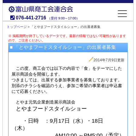
076-441-2716
（受付 9:00～17:00）
富山県商工会連合会
トップページ
> 「とやまフードスタイルショー」の出展者募集
※ 掲載期間が終了しているデータです。最新の情報ではない可能性があります
ので、ご注意ください。
■ 「とやまフードスタイルショー」の出展者募集
2014年7月9日更新
この度、商工会では以下の内容で「食」をテーマにした
展示商談会を開催します。
つきましては、出展する参加事業者を募集しております。
別添のチラシを確認のうえ、参加ご希望の事業者は申込書
にて応募ください。
とやま元気企業創造展示商談会
とやまフードスタイルショー
・日時 ：9月17日（水）・18日
（木）
AM10:00 ～PM5:00（予定）