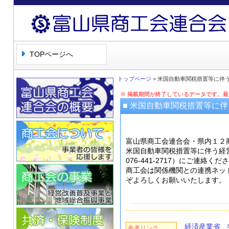
富山県商工会連合会
TOPページへ
トップページ
> 米国自動車関税措置等に伴
※ 掲載期間が終了しているデータです。
■ 米国自動車関税措置等に
富山県商工会連合会・県内１２
米国自動車関税措置等に伴う経
076-441-2717）にご連絡くだ
商工会は関係機関との連携ネッ
ぞよろしくお願いいたします。
経済産業省 
参考リンク