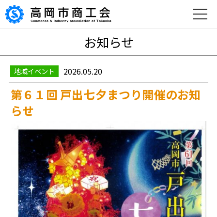
toggle
naviga
お知らせ
2026.05.20
地域イベント
第６１回 戸出七夕まつり開催のお知
らせ