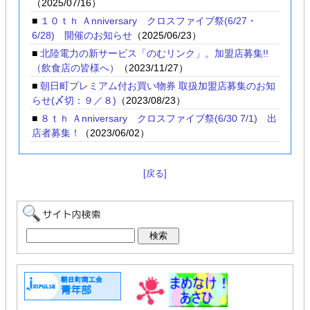
（2025/07/16）
■
１０ｔｈ Ａnniversary クロスファイブ祭(6/27・
6/28) 開催のお知らせ
（2025/06/23）
■
北陸電力の新サービス「のむリンク」。加盟店募集!!
（飲食店の皆様へ）
（2023/11/27）
■
朝日町プレミアム付お買い物券 取扱加盟店募集のお知
らせ(〆切：９／８)
（2023/08/23）
■
８ｔｈ Ａnniversary クロスファイブ祭(6/30 7/1) 出
店者募集！
（2023/06/02）
[戻る]