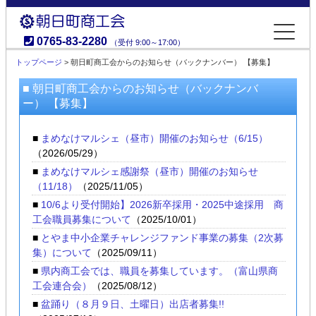
0765-83-2280
（受付 9:00～17:00）
朝日町商工会
トップページ
> 朝日町商工会からのお知らせ（バックナンバー） 【募集】
■ 朝日町商工会からのお知らせ（バックナンバ
ー） 【募集】
■
まめなけマルシェ（昼市）開催のお知らせ（6/15）
（2026/05/29）
■
まめなけマルシェ感謝祭（昼市）開催のお知らせ
（11/18）
（2025/11/05）
■
10/6より受付開始】2026新卒採用・2025中途採用 商
工会職員募集について
（2025/10/01）
■
とやま中小企業チャレンジファンド事業の募集（2次募
集）について
（2025/09/11）
■
県内商工会では、職員を募集しています。（富山県商
工会連合会）
（2025/08/12）
■
盆踊り（８月９日、土曜日）出店者募集!!