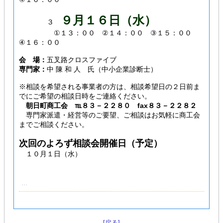
９月１６日（水）
３
①１３：００ ②１４：００ ③１５：００
④１６：００
会 場：
五叉路クロスファイブ
専門家：
中 陳 和 人 氏（中小企業診断士）
※相談を希望される事業者の方は、相談希望日の２日前ま
でにご希望の相談日時をご連絡ください。
朝日町商工会 ℡８３－２２８０ fax８３－２２８２
専門家派遣・経営等のご要望、ご相談はお気軽に商工会
までご相談ください。
次回のよろず相談会開催日（予定）
１０月１日（水）
[戻る]