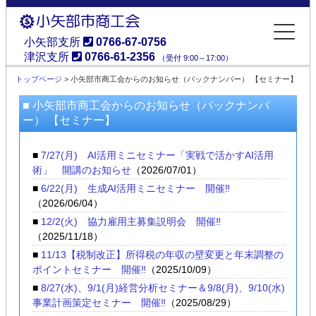
小矢部支所
0766-67-0756
津沢支所
0766-61-2356
（受付 9:00～17:00）
小矢部市商工会
トップページ
> 小矢部市商工会からのお知らせ（バックナンバー） 【セミナー】
■ 小矢部市商工会からのお知らせ（バックナンバ
ー） 【セミナー】
■
7/27(月) AI活用ミニセミナー「実戦で活かすAI活用
術」 開講のお知らせ
（2026/07/01）
■
6/22(月) 生成AI活用ミニセミナー 開催‼
（2026/06/04）
■
12/2(火) 協力雇用主募集説明会 開催‼
（2025/11/18）
■
11/13【税制改正】所得税の年収の壁変更と年末調整の
ポイントセミナー 開催‼
（2025/10/09）
■
8/27(水)、9/1(月)経営分析セミナー＆9/8(月)、9/10(水)
事業計画策定セミナー 開催‼
（2025/08/29）