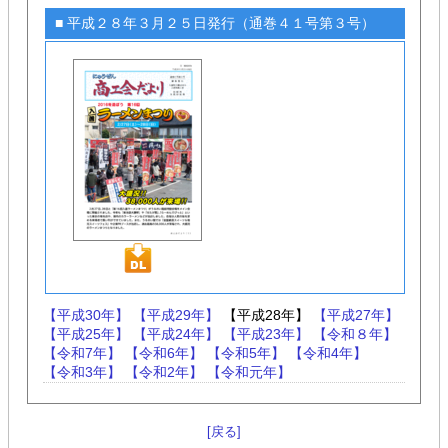
■ 平成２８年３月２５日発行（通巻４１号第３号）
【平成30年】
【平成29年】
【平成28年】
【平成27年】
【平成25年】
【平成24年】
【平成23年】
【令和８年】
【令和7年】
【令和6年】
【令和5年】
【令和4年】
【令和3年】
【令和2年】
【令和元年】
[戻る]