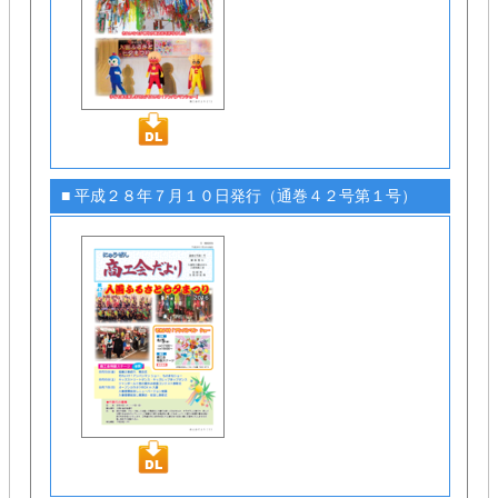
■ 平成２８年７月１０日発行（通巻４２号第１号）