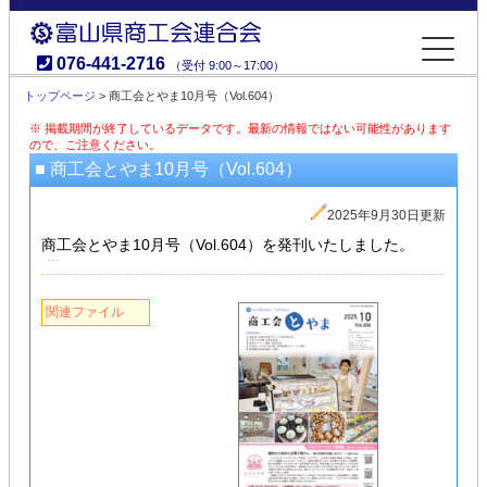
076-441-2716
（受付 9:00～17:00）
富山県商工会連合会
トップページ
> 商工会とやま10月号（Vol.604）
※ 掲載期間が終了しているデータです。最新の情報ではない可能性があります
ので、ご注意ください。
■ 商工会とやま10月号（Vol.604）
2025年9月30日更新
商工会とやま10月号（Vol.604）を発刊いたしました。
関連ファイル