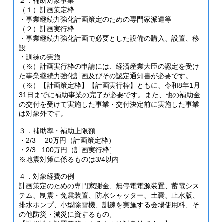
２．補助対象事業
（１）計画策定枠
・事業継続力強化計画策定のための専門家派遣等
（２）計画実行枠
・事業継続力強化計画で必要とした設備の購入、設置、移
設
・訓練の実施
（※）計画実行枠の申請には、経済産業大臣の認定を受け
た事業継続力強化計画及びその認定通知書が必要です。
（※）【計画策定枠】【計画実行枠】ともに、令和8年1月
31日までに補助事業の完了が必要です。また、他の補助金
の交付を受けて実施した事業・交付決定前に実施した事業
は対象外です。
３．補助率・補助上限額
・2/3 20万円（計画策定枠）
・2/3 100万円（計画実行枠）
※地震対策に係るものは3/4以内
４．対象経費の例
計画策定のための専門家謝金、無停電電源装置、蓄電シス
テム、制震・免震装置、防水シャッター、土嚢、止水版、
排水ポンプ、小型除雪機、訓練を実施する会場使用料、そ
の他防災・減災に資するもの。