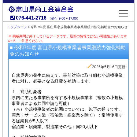
076-441-2716
（受付 9:00～17:00）
富山県商工会連合会
トップページ
> 令和7年度 富山県小規模事業者事業継続力強化補助金のお知らせ
※ 掲載期間が終了しているデータです。最新の情報ではない可能性があります
ので、ご注意ください。
■ 令和7年度 富山県小規模事業者事業継続力強化補助
金のお知らせ
2025年5月16日更新
自然災害の発生に備えて、事前対策に取り組む小規模事業
者に対し、必要となる経費を補助します。
１．補助対象者
県内に主たる事業所を有する小規模事業者（複数の小規模
事業者による共同申請も可能）
（※）小規模事業者の範囲については、以下の通りです。
商業・サービス業（宿泊業・娯楽業を除く）：常時使用す
る従業員が5人以下
宿泊業・娯楽業、製造業その他：同20人以下