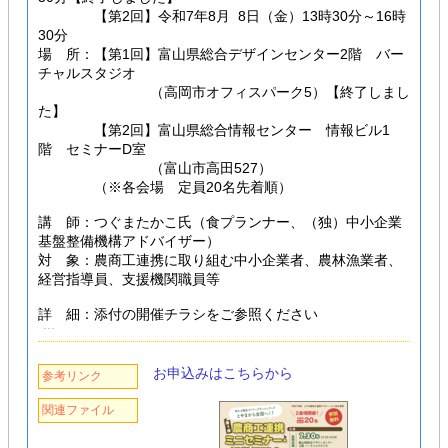
【第2回】令和7年8月 8日（金）13時30分～16時
30分
場 所：【第1回】富山県総合デザインセンター2階 バー
チャルスタジオ
（高岡市オフィスパーク5）【終了しまし
た】
【第2回】富山県総合情報センター 情報ビル1
階 セミナーD室
（富山市高田527）
（※各会場 定員20名先着順）
講 師：つぐまたかこ氏（食プランナー、（独）中小企業
基盤整備機構アドバイザー）
対 象：農商工連携に取り組む中小企業者、農林漁業者、
経営指導員、支援機関職員等
詳 細：添付の開催チラシをご参照ください
お申込みはこちらから
参考リンク
関連ファイル