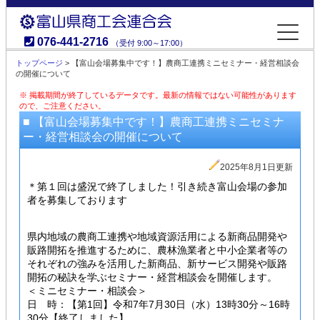
076-441-2716
（受付 9:00～17:00）
富山県商工会連合会
トップページ
> 【富山会場募集中です！】農商工連携ミニセミナー・経営相談会
の開催について
※ 掲載期間が終了しているデータです。最新の情報ではない可能性があります
ので、ご注意ください。
■ 【富山会場募集中です！】農商工連携ミニセミナ
ー・経営相談会の開催について
2025年8月1日更新
＊第１回は盛況で終了しました！引き続き富山会場の参加
者を募集しております
県内地域の農商工連携や地域資源活用による新商品開発や
販路開拓を推進するために、農林漁業者と中小企業者等の
それぞれの強みを活用した新商品、新サービス開発や販路
開拓の秘訣を学ぶセミナー・経営相談会を開催します。
＜ミニセミナー・相談会＞
日 時：【第1回】令和7年7月30日（水）13時30分～16時
30分【終了しました】