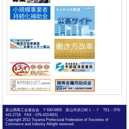
富山県商工会連合会 〒930-0855 富山市赤江町１－７ TEL：076-
441-2716 FAX：076-433-8031
Copyright 2013 Toyama Prefectural Federation of Societies of
Commerce and Industry Allright reserved.